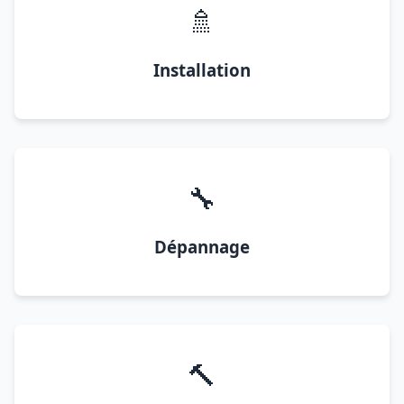
🚿
Installation
🔧
Dépannage
🔨