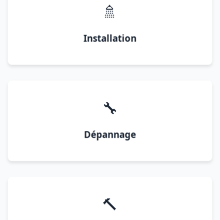
🚿
Installation
🔧
Dépannage
🔨