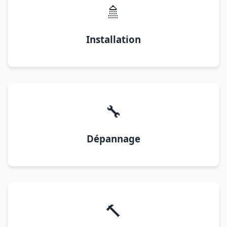
🚿
Installation
🔧
Dépannage
🔨