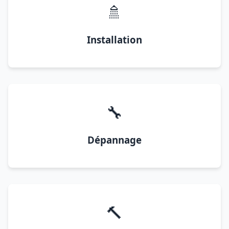
🚿
Installation
🔧
Dépannage
🔨