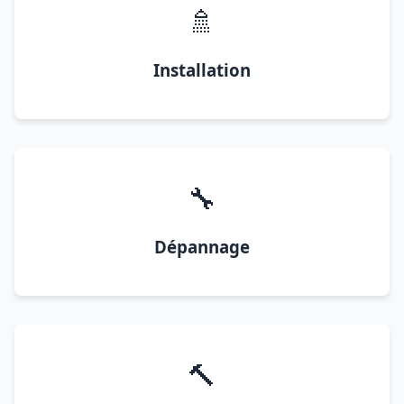
🚿
Installation
🔧
Dépannage
🔨