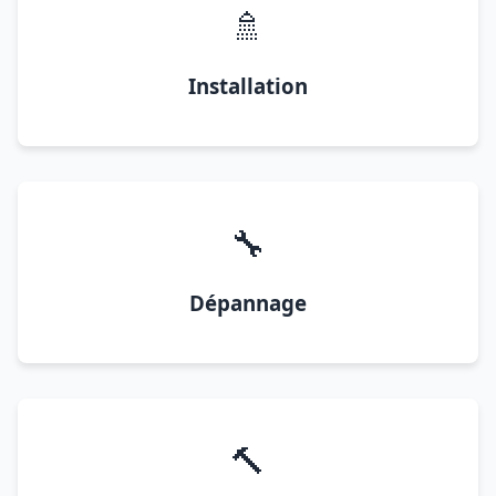
🚿
Installation
🔧
Dépannage
🔨