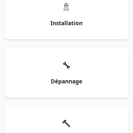
🚿
Installation
🔧
Dépannage
🔨