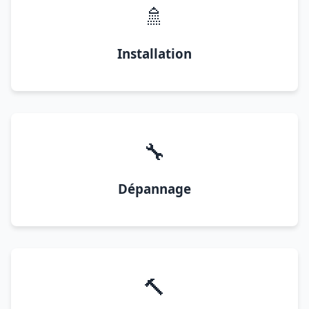
🚿
Installation
🔧
Dépannage
🔨