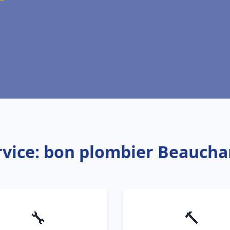
rvice: bon plombier Beauch
🔧
🔨