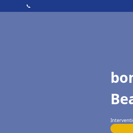
📞
bo
Be
Intervent