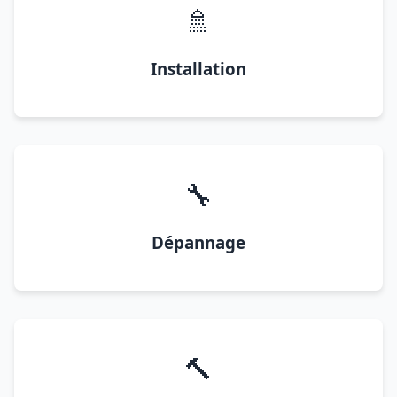
🚿
Installation
🔧
Dépannage
🔨