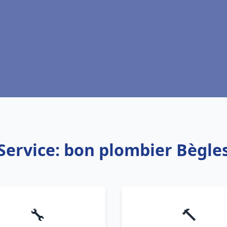
Service: bon plombier Bègle
🔧
🔨