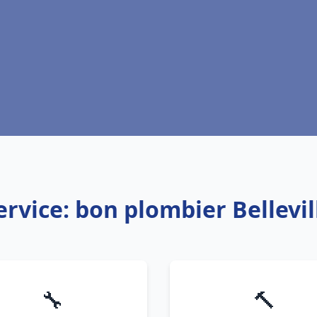
ervice: bon plombier Bellevil
🔧
🔨