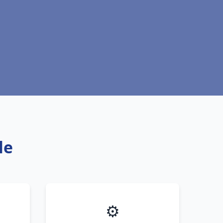
le
⚙️