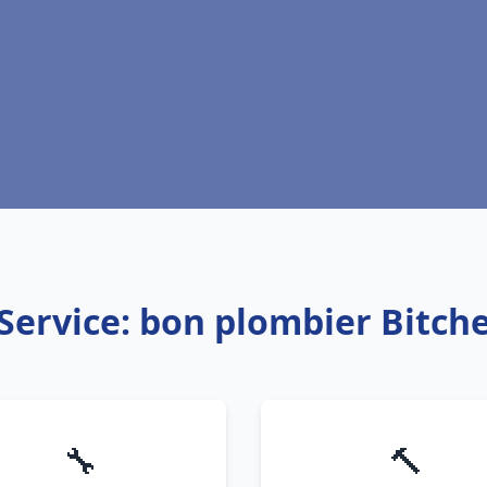
Service: bon plombier Bitch
🔧
🔨