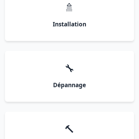
🚿
Installation
🔧
Dépannage
🔨