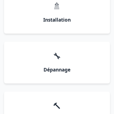
🚿
Installation
🔧
Dépannage
🔨