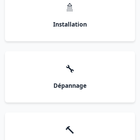
🚿
Installation
🔧
Dépannage
🔨