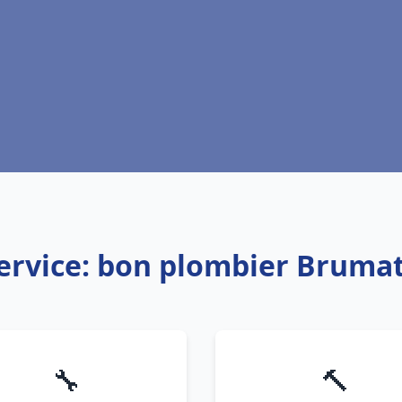
ervice: bon plombier Bruma
🔧
🔨