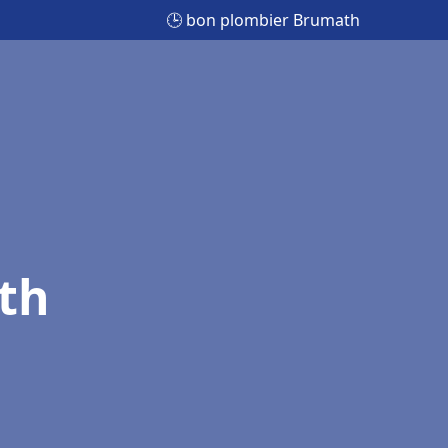
🕒 bon plombier Brumath
th