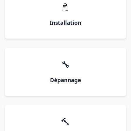
🚿
Installation
🔧
Dépannage
🔨