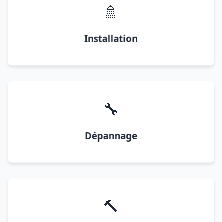
🚿
Installation
🔧
Dépannage
🔨