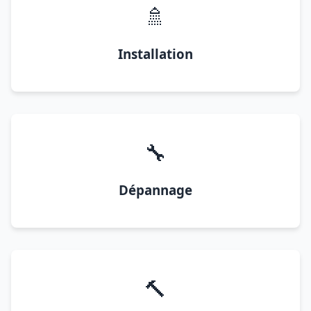
🚿
Installation
🔧
Dépannage
🔨