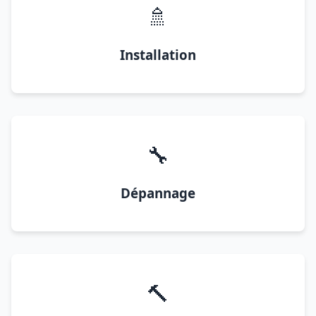
🚿
Installation
🔧
Dépannage
🔨