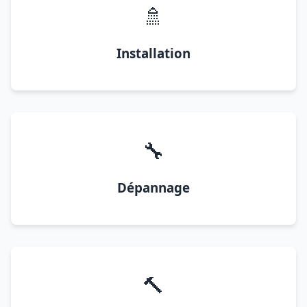
🚿
Installation
🔧
Dépannage
🔨