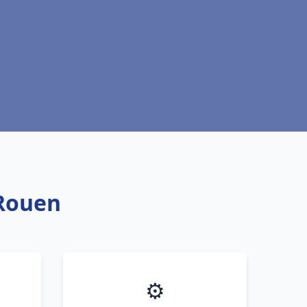
 Rouen
⚙️