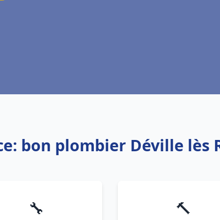
ce: bon plombier Déville lès
🔧
🔨