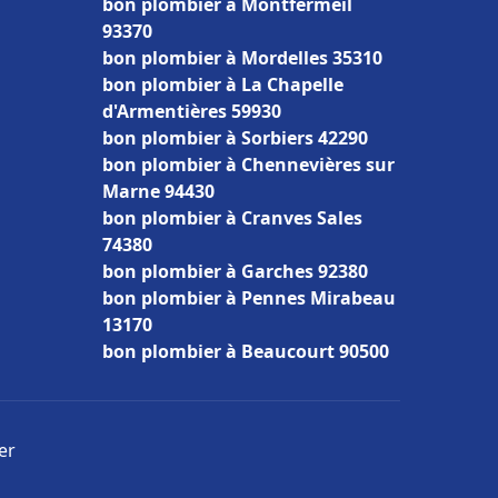
bon plombier à Montfermeil
93370
bon plombier à Mordelles 35310
bon plombier à La Chapelle
d'Armentières 59930
bon plombier à Sorbiers 42290
bon plombier à Chennevières sur
Marne 94430
bon plombier à Cranves Sales
74380
bon plombier à Garches 92380
bon plombier à Pennes Mirabeau
13170
bon plombier à Beaucourt 90500
er