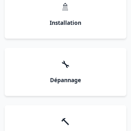
🚿
Installation
🔧
Dépannage
🔨