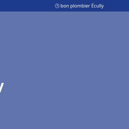
🕒 bon plombier Écully
y