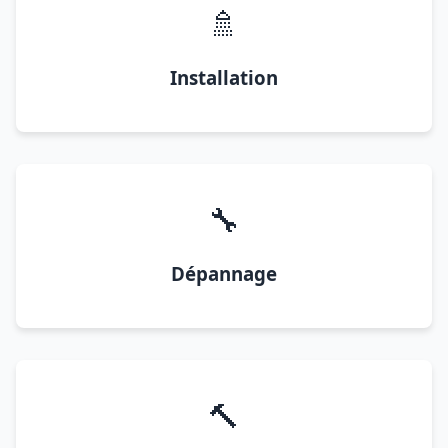
🚿
Installation
🔧
Dépannage
🔨