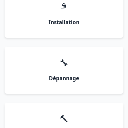
🚿
Installation
🔧
Dépannage
🔨