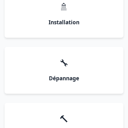
🚿
Installation
🔧
Dépannage
🔨