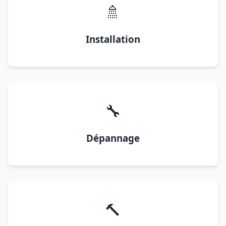
🚿
Installation
🔧
Dépannage
🔨