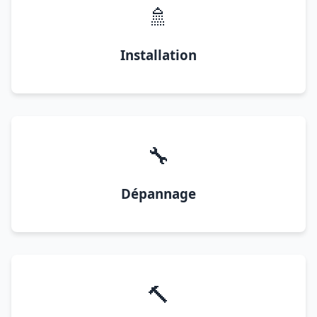
🚿
Installation
🔧
Dépannage
🔨