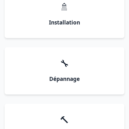
🚿
Installation
🔧
Dépannage
🔨