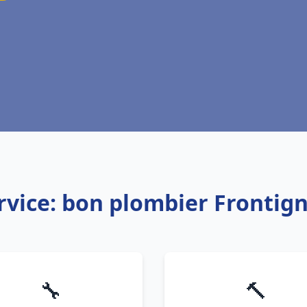
rvice: bon plombier Frontig
🔧
🔨