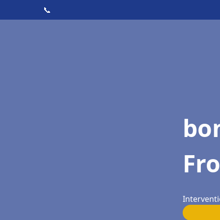
📞
bo
Fr
Interventi