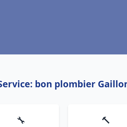
Service: bon plombier Gaillo
🔧
🔨