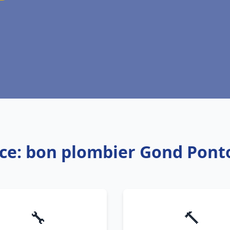
ice: bon plombier Gond Pont
🔧
🔨