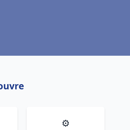
ouvre
⚙️