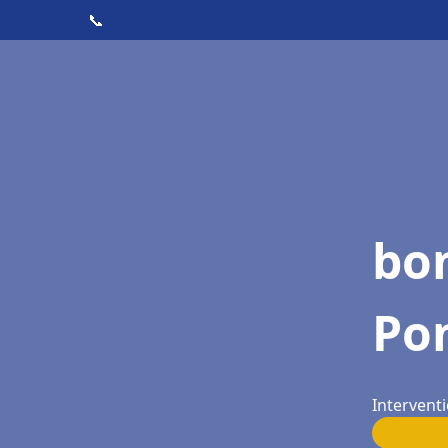
📞
bo
Po
Intervent