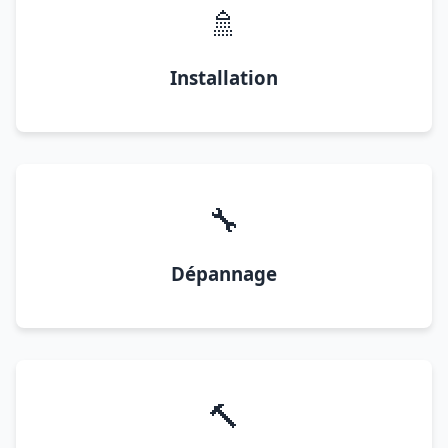
🚿
Installation
🔧
Dépannage
🔨