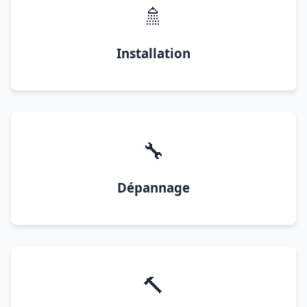
🚿
Installation
🔧
Dépannage
🔨