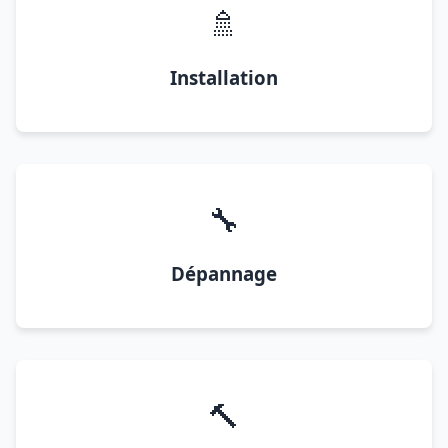
🚿
Installation
🔧
Dépannage
🔨