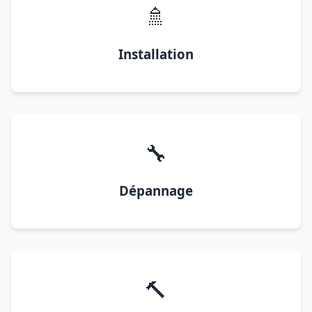
🚿
Installation
🔧
Dépannage
🔨