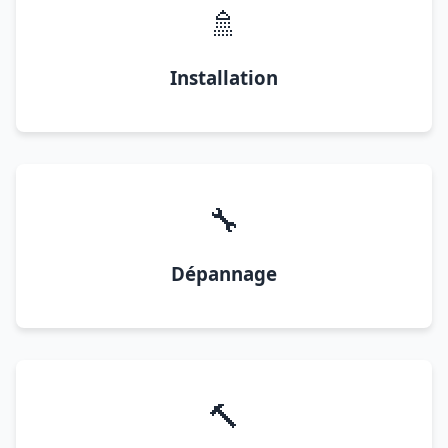
🚿
Installation
🔧
Dépannage
🔨