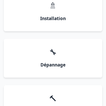
🚿
Installation
🔧
Dépannage
🔨