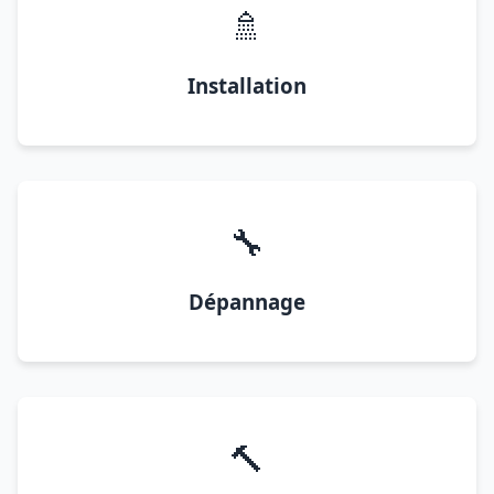
🚿
Installation
🔧
Dépannage
🔨