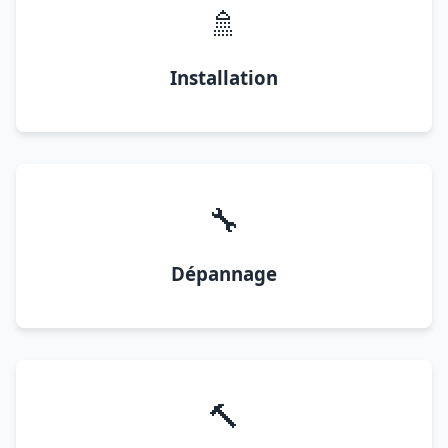
🚿
Installation
🔧
Dépannage
🔨