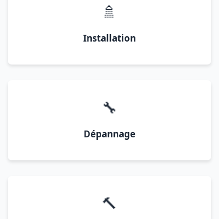
🚿
Installation
🔧
Dépannage
🔨