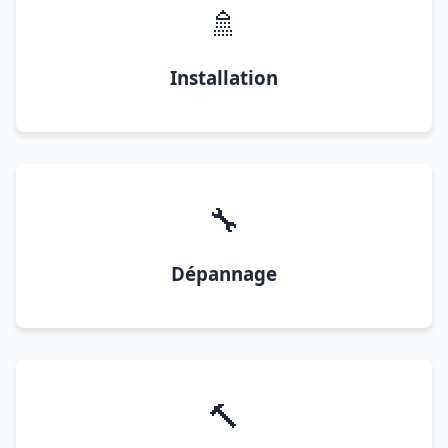
🚿
Installation
🔧
Dépannage
🔨