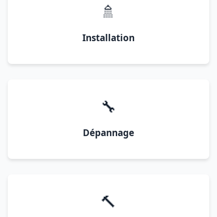
🚿
Installation
🔧
Dépannage
🔨