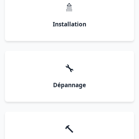
🚿
Installation
🔧
Dépannage
🔨