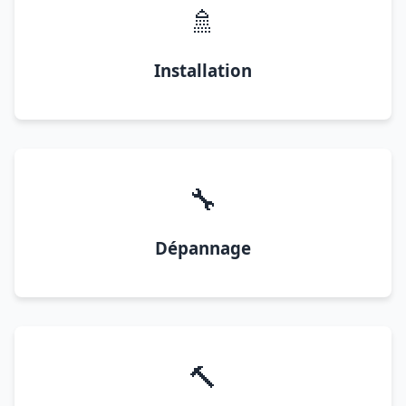
🚿
Installation
🔧
Dépannage
🔨