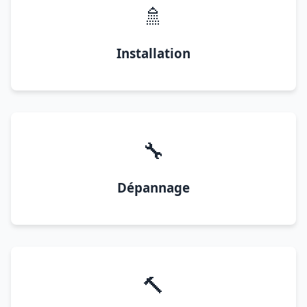
🚿
Installation
🔧
Dépannage
🔨