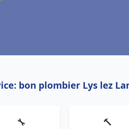
ice: bon plombier Lys lez L
🔧
🔨