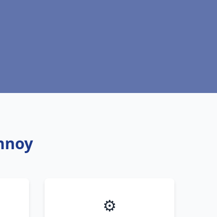
annoy
⚙️