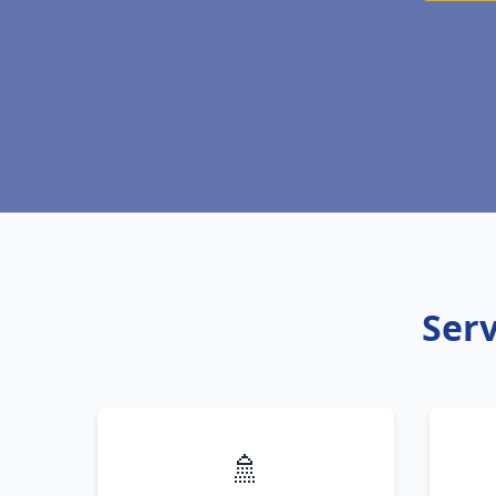
Serv
🚿