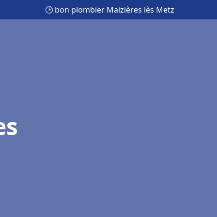
🕒 bon plombier Maizières lès Metz
es