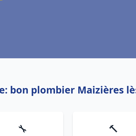
e: bon plombier Maizières l
🔧
🔨