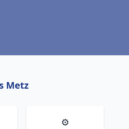
ès Metz
⚙️