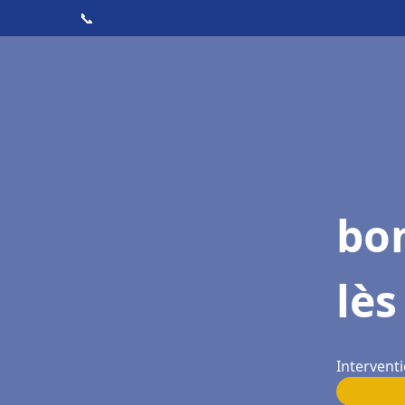
📞
bo
lès
Interventi